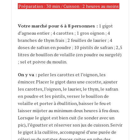
Préparation : 30 min / Cuisson : 2 heures au moins
bouillon safrané
Votre marché pour 6 à 8 personnes :
1 gigot
d’agneau entier ; 4 carottes ; 1 gros oignon ; 4
branches de thym frais ; 2 feuilles de laurier ; 4
doses de safran en poudre ; 10 pistils de safran ; 2,5
litres de bouillon de volaille (en poudre ou surgelé)
; sel et poivre du moulin.
On y va :
peler les carottes et l’oignon, les
émincer. Placer le gigot dans une cocotte, ajouter
les carottes, l’oignon, le laurier, le thym, le safran
en poudre et les pistils, verser le bouillon de
volaille et porter à ébullition, baisser le feu et
laisser mijoter au minimum deux heures à feu doux.
Lorsque le gigot est bien cuit (le sonder avec un
pic), l’égoutter et réserver son jus de cuisson. Servir
le gigot à la cuillère, accompagné d’une purée de
céleri ou de patates douces cuites en robe des