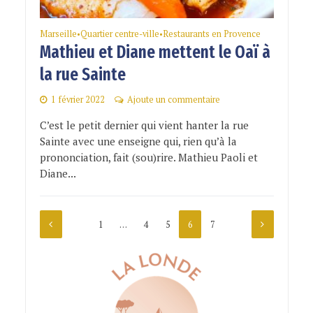
Marseille
Quartier centre-ville
Restaurants en Provence
•
•
Mathieu et Diane mettent le Oaï à
la rue Sainte
1 février 2022
Ajoute un commentaire
C’est le petit dernier qui vient hanter la rue
Sainte avec une enseigne qui, rien qu’à la
prononciation, fait (sou)rire. Mathieu Paoli et
Diane...
1
…
4
5
6
7