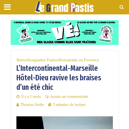
Marseille
•
quartier Panier
•
Restaurants en Provence
L’Intercontinental-Marseille
Hôtel-Dieu ravive les braises
d’un été chic
Il y a 1 mois
Ajoute un commentaire
Thomas Siette
3 minutes de lecture