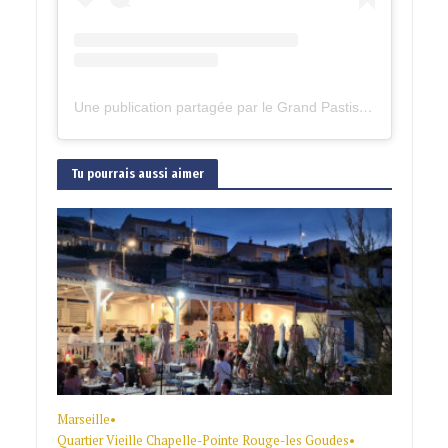
Une publication partagée par le Grand Pastis 2023 (@legrandpastis)
Tu pourrais aussi aimer
Marseille
•
Quartier Vieille Chapelle-Pointe Rouge-les Goudes
•