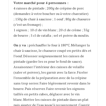
Votre marché pour 4 personnes :
4 cuisses de pintade ; 200g de crépine de porc
(demandez à votre boucher ou à votre charcutier)
; 150g de chair à saucisse ; 1 oeuf ; 80g de chaource
(c’est un fromage) ;
1 oignon ; 10 cl de vin blanc ; 20 cl de crème ; 35g
de beurre ; 5 cl de ratafia ; sel et poivre du moulin.
On y va :
préchauffer le four à 180°C. Mélanger la
chair à saucisse, le chaource coupé en petits dés et
l’oeuf. Désosser soigneusement les cuisses de
pintade (garder les os pour le fond de sauce).
Assaisonner l’intérieur des cuisses de volaille
(saler et poivrer), les garnir avec la farce. Ficeler
l’ensemble de la préparation avec de la crépine
sans trop serrer. Faire légèrement revenir dans le
beurre. Puis réserver. Faire revenir les oignons
taillés en petits cubes, déglacer avec le vin
blanc. Mettre les cuisses de pintade dans un plat
puis ajouter de l’eau jusqu’à recouvrement. Couvrir