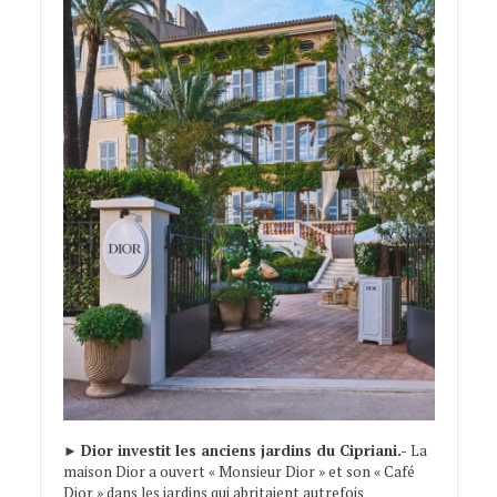
►
Dior investit les anciens jardins du Cipriani.-
La
maison Dior a ouvert « Monsieur Dior » et son « Café
Dior » dans les jardins qui abritaient autrefois