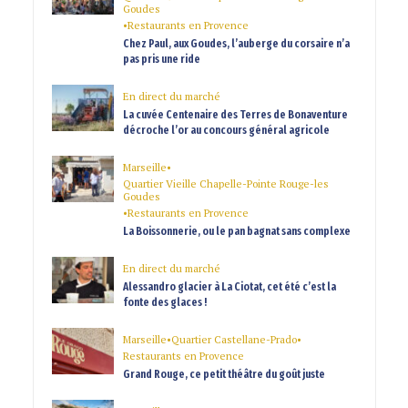
Goudes
•
Restaurants en Provence
Chez Paul, aux Goudes, l’auberge du corsaire n’a
pas pris une ride
En direct du marché
La cuvée Centenaire des Terres de Bonaventure
décroche l’or au concours général agricole
Marseille
•
Quartier Vieille Chapelle-Pointe Rouge-les
Goudes
•
Restaurants en Provence
La Boissonnerie, ou le pan bagnat sans complexe
En direct du marché
Alessandro glacier à La Ciotat, cet été c’est la
fonte des glaces !
Marseille
•
Quartier Castellane-Prado
•
Restaurants en Provence
Grand Rouge, ce petit théâtre du goût juste