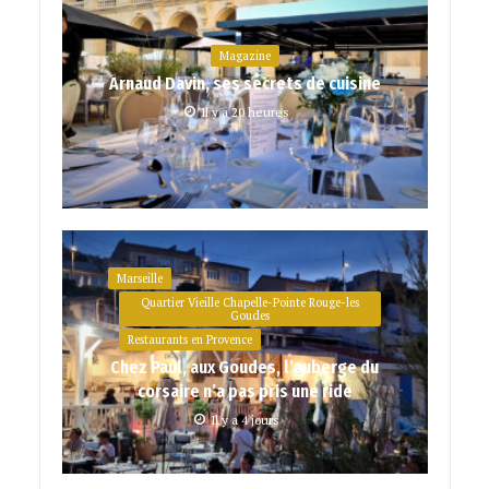
Magazine
Arnaud Davin, ses secrets de cuisine
Il y a 20 heures
Marseille
Quartier Vieille Chapelle-Pointe Rouge-les
Goudes
Restaurants en Provence
Chez Paul, aux Goudes, l’auberge du
corsaire n’a pas pris une ride
Il y a 4 jours