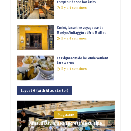
comptoir de son bar à vins
Il y a 4 semaines
Koshō, la cantine voyageuse de
Maëlyss Vultaggio et Eric Maillet
Il y a 4 semaines
Les vignerons de la Londe veulent
être « cru »
Il y a 4 semaines
Layout G (with A1 as starter)
Magazine
Arnaud Davin, ses secrets de cuisine