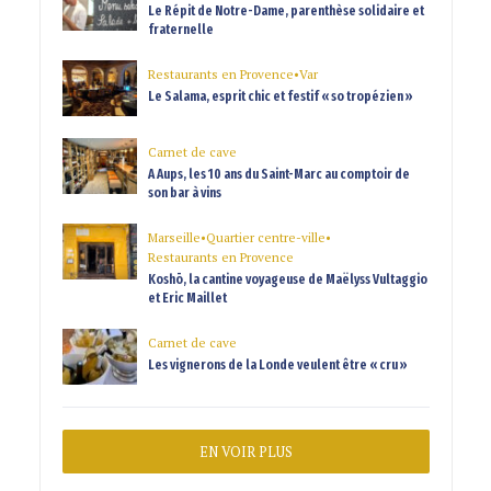
Le Répit de Notre-Dame, parenthèse solidaire et
fraternelle
Restaurants en Provence
•
Var
Le Salama, esprit chic et festif « so tropézien »
Carnet de cave
A Aups, les 10 ans du Saint-Marc au comptoir de
son bar à vins
Marseille
•
Quartier centre-ville
•
Restaurants en Provence
Koshō, la cantine voyageuse de Maëlyss Vultaggio
et Eric Maillet
Carnet de cave
Les vignerons de la Londe veulent être « cru »
EN VOIR PLUS