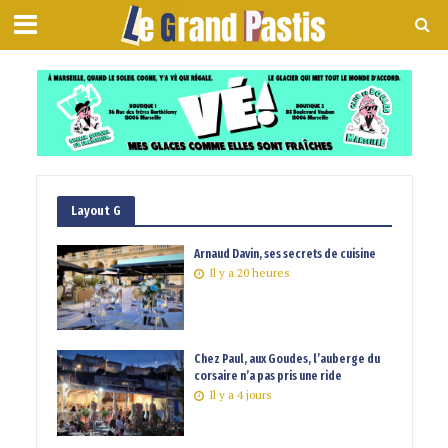
Layout G
Arnaud Davin, ses secrets de cuisine
Il y a 20 heures
Chez Paul, aux Goudes, l’auberge du
corsaire n’a pas pris une ride
Il y a 4 jours