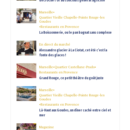
décroche l’or au concours général agricole
Marseille
•
Quartier Vieille Chapelle-Pointe Rouge-les
Goudes
•
Restaurants en Provence
La Boissonnerie, ou le pan bagnat sans complexe
En direct du marché
Alessandro glacier à La Ciotat, cet été c’est la
fonte des glaces !
Marseille
•
Quartier Castellane-Prado
•
Restaurants en Provence
Grand Rouge, ce petit théâtre du goût juste
Marseille
•
Quartier Vieille Chapelle-Pointe Rouge-les
Goudes
•
Restaurants en Provence
Là-Haut aux Goudes, un dîner caché entre ciel et
mer
Magazine