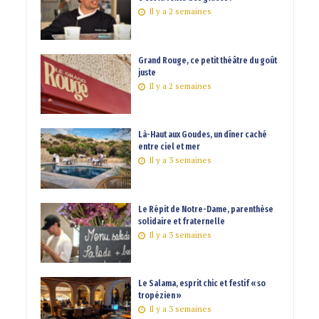
Il y a 2 semaines
Grand Rouge, ce petit théâtre du goût
juste
Il y a 2 semaines
Là-Haut aux Goudes, un dîner caché
entre ciel et mer
Il y a 3 semaines
Le Répit de Notre-Dame, parenthèse
solidaire et fraternelle
Il y a 3 semaines
Le Salama, esprit chic et festif « so
tropézien »
Il y a 3 semaines