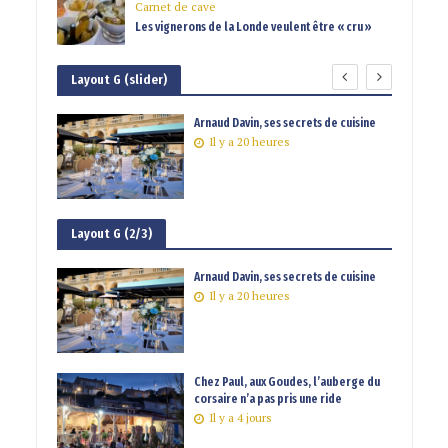
Carnet de cave
Les vignerons de la Londe veulent être « cru »
Layout G (slider)
 au
Arnaud Davin, ses secrets de cuisine
Il y a 20 heures
Layout G (2/3)
Arnaud Davin, ses secrets de cuisine
Il y a 20 heures
Chez Paul, aux Goudes, l’auberge du
corsaire n’a pas pris une ride
Il y a 4 jours