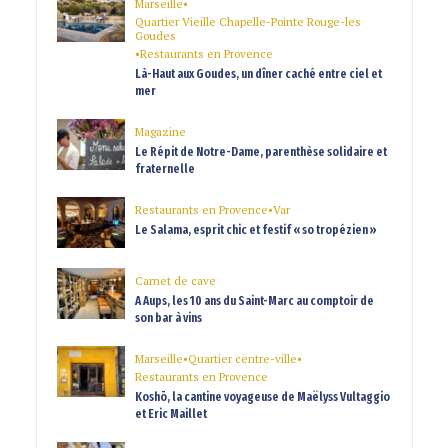
Marseille
•
Quartier Vieille Chapelle-Pointe Rouge-les
Goudes
•
Restaurants en Provence
Là-Haut aux Goudes, un dîner caché entre ciel et
mer
Magazine
Le Répit de Notre-Dame, parenthèse solidaire et
fraternelle
Restaurants en Provence
•
Var
Le Salama, esprit chic et festif « so tropézien »
Carnet de cave
A Aups, les 10 ans du Saint-Marc au comptoir de
son bar à vins
Marseille
•
Quartier centre-ville
•
Restaurants en Provence
Koshō, la cantine voyageuse de Maëlyss Vultaggio
et Eric Maillet