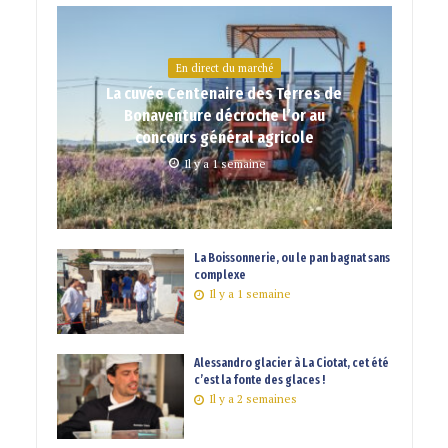
En direct du marché
La cuvée Centenaire des Terres de
Bonaventure décroche l’or au
concours général agricole
Il y a 1 semaine
La Boissonnerie, ou le pan bagnat sans
complexe
Il y a 1 semaine
Alessandro glacier à La Ciotat, cet été
c’est la fonte des glaces !
Il y a 2 semaines