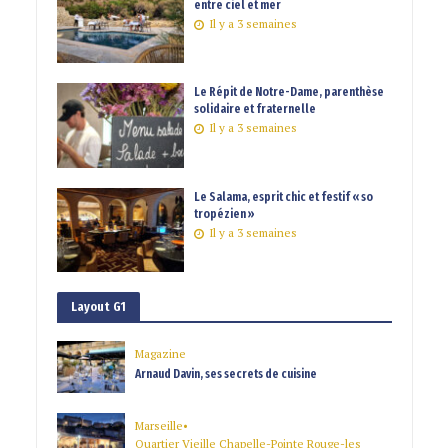
entre ciel et mer
Il y a 3 semaines
Le Répit de Notre-Dame, parenthèse
solidaire et fraternelle
Il y a 3 semaines
Le Salama, esprit chic et festif « so
tropézien »
Il y a 3 semaines
Layout G1
Magazine
Arnaud Davin, ses secrets de cuisine
Marseille
•
Quartier Vieille Chapelle-Pointe Rouge-les