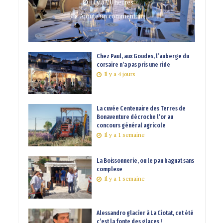
Il y a 20 heures
Ajoute un commentaire
Chez Paul, aux Goudes, l’auberge du
corsaire n’a pas pris une ride
Il y a 4 jours
La cuvée Centenaire des Terres de
Bonaventure décroche l’or au
concours général agricole
Il y a 1 semaine
La Boissonnerie, ou le pan bagnat sans
complexe
Il y a 1 semaine
Alessandro glacier à La Ciotat, cet été
c’est la fonte des glaces !