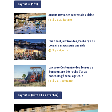
Layout G (1/3)
Arnaud Davin, ses secrets de cuisine
Il y a 20 heures
Chez Paul, aux Goudes, l’auberge du
corsaire n’a pas pris une ride
Il y a 4 jours
La cuvée Centenaire des Terres de
Bonaventure décroche l’or au
concours général agricole
Il y a 1 semaine
Layout G (with F1 as starter)