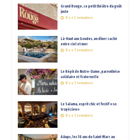
Grand Rouge, ce petit théâtre du goût
juste
Il y a 2 semaines
Là-Haut aux Goudes, un dîner caché
entre ciel et mer
Il y a 3 semaines
Le Répit de Notre-Dame, parenthèse
solidaire et fraternelle
Il y a 3 semaines
Le Salama, esprit chic et festif « so
tropézien »
Il y a 3 semaines
A Aups, les 10 ans du Saint-Marc au