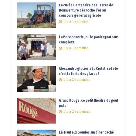
La cuvée Centenaire des Terres de
Bonaventure décroche l’or au
concours général agricole
Il y a 1 semaine
La Boissonnerie, ou le pan bagnat sans
complexe
Il y a 1 semaine
Alessandro glacier à La Ciotat, cet été
c’est la fonte des glaces !
Il y a 2 semaines
Grand Rouge, ce petit théâtre du goût
juste
Il y a 2 semaines
Là-Haut aux Goudes, un dîner caché