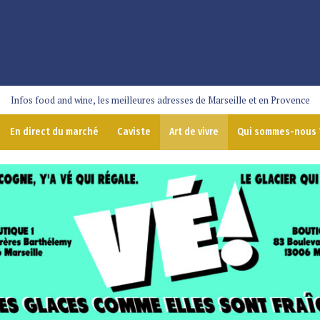
Infos food and wine, les meilleures adresses de Marseille et en Provence
En direct du marché
Caviste
Art de vivre
Qui sommes-nous 