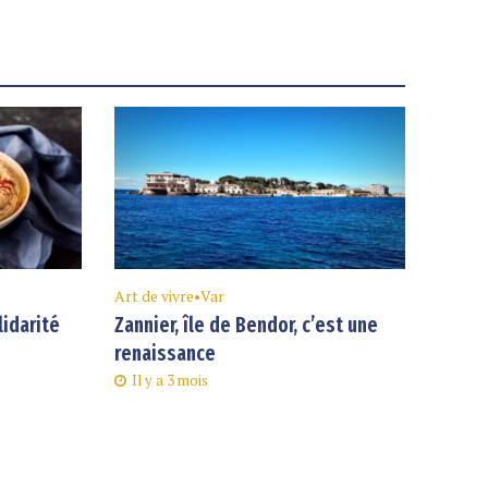
Art de vivre
•
Var
lidarité
Zannier, île de Bendor, c’est une
renaissance
Il y a 3 mois