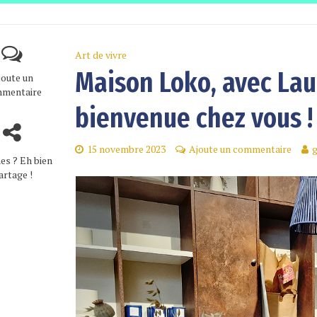
Art de vivre
Maison Loko, avec Lau
joute un
mentaire
bienvenue chez vous !
15 novembre 2023
Ajoute un commentaire
es ? Eh bien
artage !