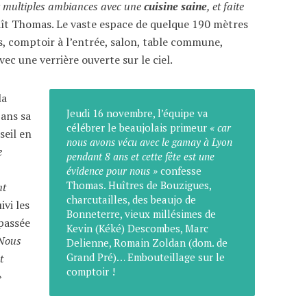
ux multiples ambiances avec une
cuisine saine
, et faite
aît Thomas. Le vaste espace de quelque 190 mètres
s, comptoir à l’entrée, salon, table commune,
c une verrière ouverte sur le ciel.
la
Jeudi 16 novembre, l’équipe va
 ans sa
célébrer le beaujolais primeur
« car
seil en
nous avons vécu avec le gamay à Lyon
e
pendant 8 ans et cette fête est une
évidence pour nous »
confesse
Thomas. Huîtres de Bouzigues,
nt
charcutailles, des beaujo de
ivi les
Bonneterre, vieux millésimes de
 passée
Kevin (Kéké) Descombes, Marc
 Nous
Delienne, Romain Zoldan (dom. de
Grand Pré)… Embouteillage sur le
t
comptoir !
»