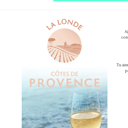
A
com
Tu aim
p