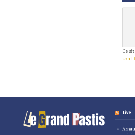
Ce sit
sont 
Live
Arnau