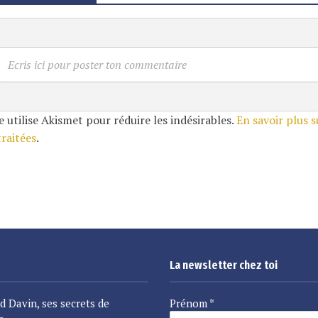
Ecris ici pour poster ton commentaire
e utilise Akismet pour réduire les indésirables.
En savoir plus 
traitées
.
La newsletter chez toi
d Davin, ses secrets de
Prénom
*