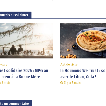
ourrais aussi aimer
 vivre
Art de vivre
et solidaire 2026 : MPG au
In Houmous We Trust : so
 cœur à la Bonne Mère
avec le Liban, Yalla !
 a 2 mois
Il y a 3 mois
ute un commentaire