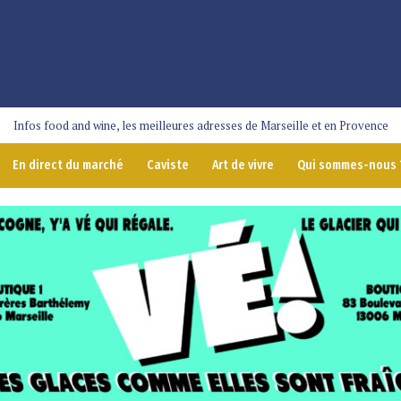
Infos food and wine, les meilleures adresses de Marseille et en Provence
En direct du marché
Caviste
Art de vivre
Qui sommes-nous 