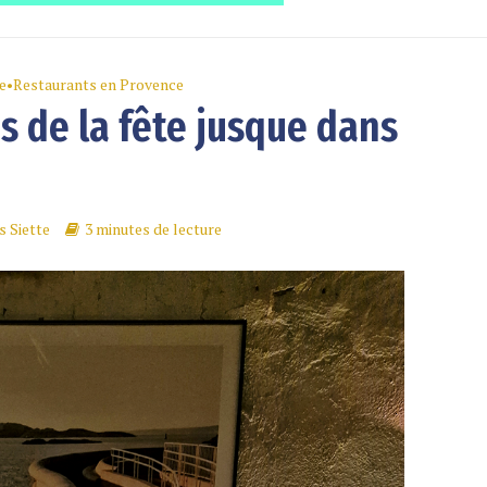
e
•
Restaurants en Provence
ns de la fête jusque dans
 Siette
3 minutes de lecture