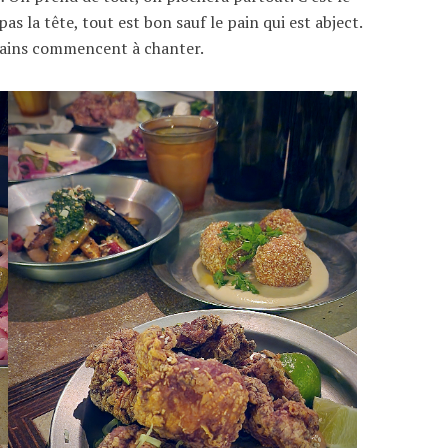
as la tête, tout est bon sauf le pain qui est abject.
ertains commencent à chanter.