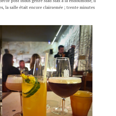
un décor post indus genre Mad Max à la endoumoise, il
es, la salle était encore clairsemée ; trente minutes