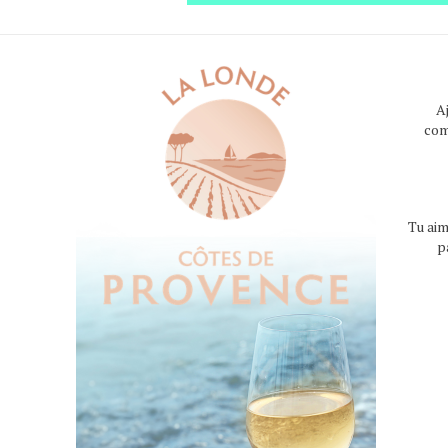
A
com
Tu aim
p