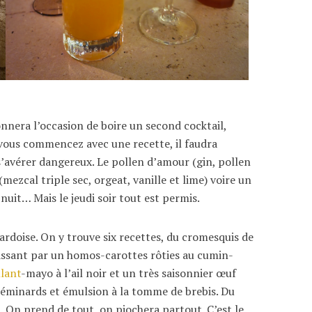
onnera l’occasion de boire un second cocktail,
i vous commencez avec une recette, il faudra
s’avérer dangereux. Le pollen d’amour (gin, pollen
(mezcal triple sec, orgeat, vanille et lime) voire un
nuit… Mais le jeudi soir tout est permis.
ardoise. On y trouve six recettes, du cromesquis de
passant par un homos-carottes rôties au cumin-
llant
-mayo à l’ail noir et un très saisonnier œuf
-éminards et émulsion à la tomme de brebis. Du
… On prend de tout, on piochera partout. C’est le