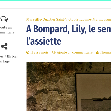
Marseille
•
Quartier Saint-Victor-Endoume-Malmousqu
A Bompard, Lily, le se
joute un
mentaire
l’assiette
Il y a 8 mois
Ajoute un commentaire
Thomas
es ? Eh bien
artage !