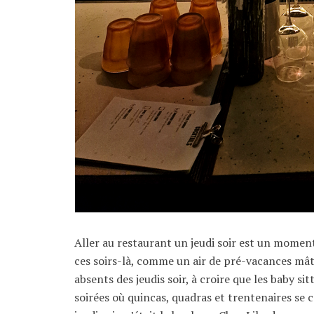
Aller au restaurant un jeudi soir est un moment 
ces soirs-là, comme un air de pré-vacances mât
absents des jeudis soir, à croire que les baby si
soirées où quincas, quadras et trentenaires se 