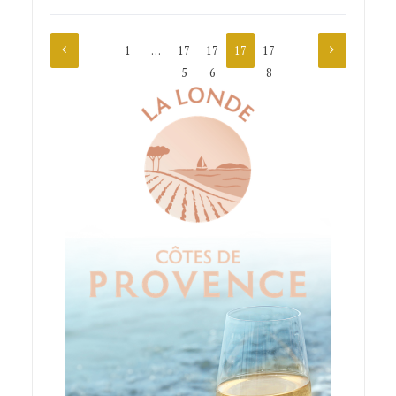
1
…
17
17
17
17
5
6
7
8