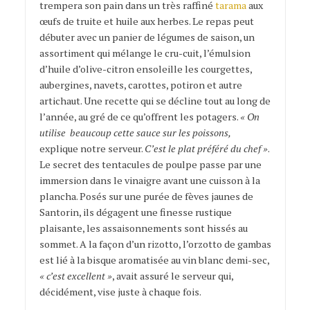
trempera son pain dans un très raffiné
tarama
aux
œufs de truite et huile aux herbes. Le repas peut
débuter avec un panier de légumes de saison, un
assortiment qui mélange le cru-cuit, l’émulsion
d’huile d’olive-citron ensoleille les courgettes,
aubergines, navets, carottes, potiron et autre
artichaut. Une recette qui se décline tout au long de
l’année, au gré de ce qu’offrent les potagers.
« On
utilise beaucoup cette sauce sur les poissons,
explique notre serveur.
C’est le plat préféré du chef »
.
Le secret des tentacules de poulpe passe par une
immersion dans le vinaigre avant une cuisson à la
plancha. Posés sur une purée de fèves jaunes de
Santorin, ils dégagent une finesse rustique
plaisante, les assaisonnements sont hissés au
sommet. A la façon d’un rizotto, l’orzotto de gambas
est lié à la bisque aromatisée au vin blanc demi-sec,
« c’est excellent »
, avait assuré le serveur qui,
décidément, vise juste à chaque fois.