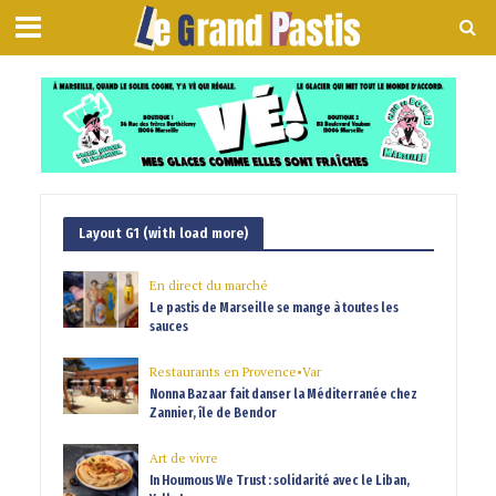
Layout G1 (with load more)
En direct du marché
Le pastis de Marseille se mange à toutes les
sauces
Restaurants en Provence
•
Var
Nonna Bazaar fait danser la Méditerranée chez
Zannier, île de Bendor
Art de vivre
In Houmous We Trust : solidarité avec le Liban,