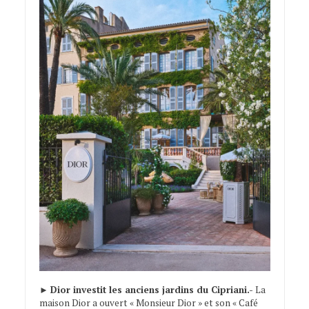
►
Dior investit les anciens jardins du Cipriani.-
La
maison Dior a ouvert « Monsieur Dior » et son « Café