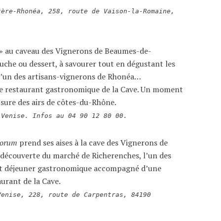
tère-Rhonéa, 258, route de Vaison-la-Romaine,
.
e » au caveau des Vignerons de Beaumes-de-
uche ou dessert, à savourer tout en dégustant les
 l’un des artisans-vignerons de Rhonéa…
 le restaurant gastronomique de la Cave. Un moment
s sure des airs de côtes-du-Rhône.
-Venise. Infos au 04 90 12 80 00.
porum
prend ses aises à la cave des Vignerons de
 découverte du marché de Richerenches, l’un des
 et déjeuner gastronomique accompagné d’une
aurant de la Cave.
Venise, 228, route de Carpentras, 84190
.