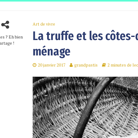
Art de vivre
La truffe et les côte
es ? Eh bien
artage !
ménage
20 janvier 2017
grandpastis
2 minutes de le