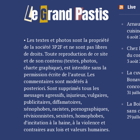
Live
Arnau
cuisin
6 août
• Les textes et photos sont la propriété
de la société 3P2F et ne sont pas libres
Chez 
de droits. Toute reproduction de ce site
du cor
et de son contenu (textes, photos,
3 août
charte graphique), est interdite sans la
La cu
permission écrite de l’auteur. Les
Bonav
commentaires sont modérés à
conco
posteriori. Sont supprimés tous les
31 juil
messages agressifs, injurieux, vulgaires,
publicitaires, diffamatoires,
La Bo
xénophobes, racistes, pornographiques,
sans 
révisionnistes, sexistes, homophobes,
29 juil
d’incitation à la haine, à la violence et
contraires aux lois et valeurs humaines.