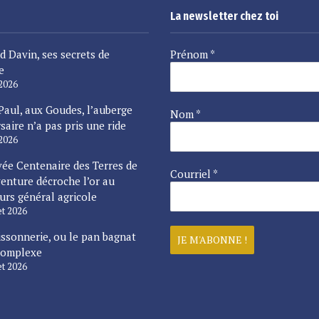
La newsletter chez toi
d Davin, ses secrets de
Prénom
*
e
 2026
Paul, aux Goudes, l’auberge
Nom
*
saire n’a pas pris une ride
 2026
vée Centenaire des Terres de
Courriel
*
enture décroche l’or au
urs général agricole
let 2026
issonnerie, ou le pan bagnat
complexe
let 2026