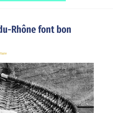
s-du-Rhône font bon
cture