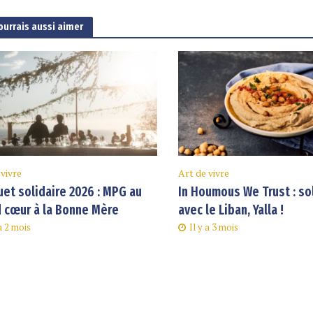
ourrais aussi aimer
 vivre
Art de vivre
et solidaire 2026 : MPG au
In Houmous We Trust : so
 cœur à la Bonne Mère
avec le Liban, Yalla !
 a 2 mois
Il y a 3 mois