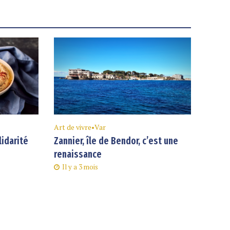
Art de vivre
•
Var
lidarité
Zannier, île de Bendor, c’est une
renaissance
Il y a 3 mois