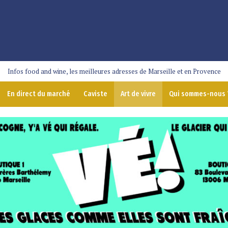
Infos food and wine, les meilleures adresses de Marseille et en Provence
En direct du marché
Caviste
Art de vivre
Qui sommes-nous 