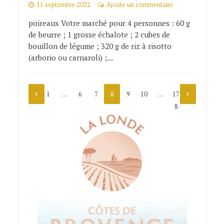
11 septembre 2022
Ajoute un commentaire
poireaux Votre marché pour 4 personnes : 60 g
de beurre ; 1 grosse échalote ; 2 cubes de
bouillon de légume ; 320 g de riz à risotto
(arborio ou carnaroli) ;...
1
…
6
7
8
9
10
…
17
8