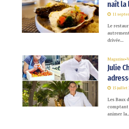
naît la
11 septe
Le restaur
autrement 
drivée...
Magazine
V
•
Julie C
adress
15 juillet
Les Baux d
comptant p
animer la..