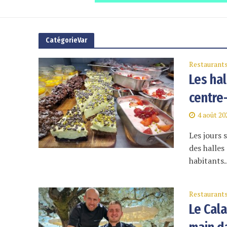
CatégorieVar
Restaurant
Les ha
centre-
4 août 20
Les jours 
des halles
habitants..
Restaurant
Le Cal