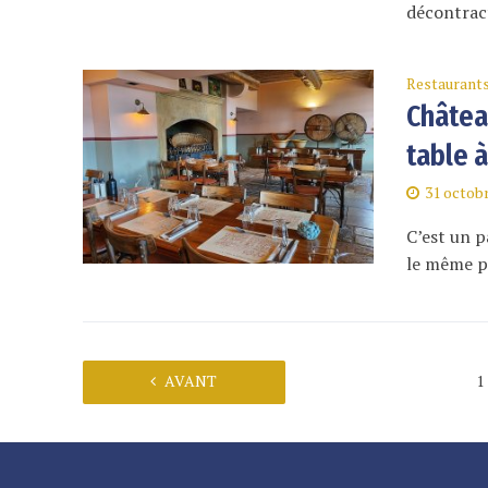
décontract
Restaurant
Châtea
table à
31 octob
C’est un p
le même p
AVANT
1