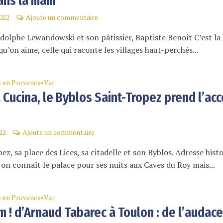
ans la main
2022
Ajoute un commentaire
dolphe Lewandowski et son pâtissier, Baptiste Benoît C’est la
u’on aime, celle qui raconte les villages haut-perchés...
s en Provence
Var
•
 Cucina, le Byblos Saint-Tropez prend l’ac
22
Ajoute un commentaire
ez, sa place des Lices, sa citadelle et son Byblos. Adresse hist
t, on connaît le palace pour ses nuits aux Caves du Roy mais...
s en Provence
Var
•
 ! d’Arnaud Tabarec à Toulon : de l’audac