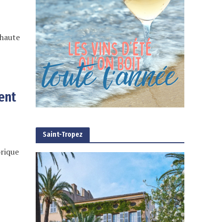
 haute
cent
Saint-Tropez
orique
e