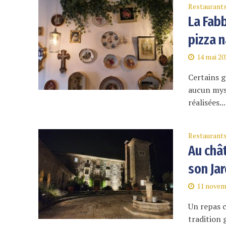
Restaurant
La Fabb
pizza 
14 mai 20
Certains g
aucun myst
réalisées...
Restaurant
Au châ
son Jar
11 novem
Un repas c
tradition