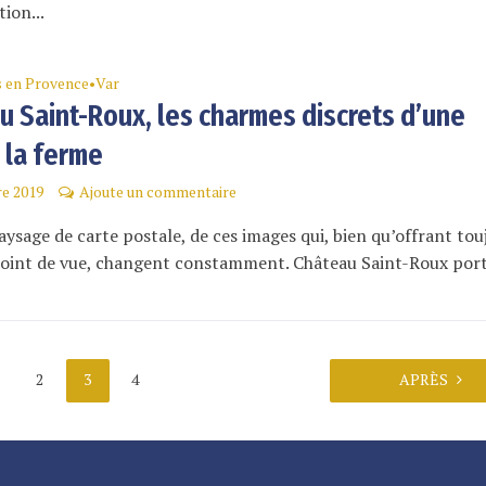
ion...
s en Provence
Var
•
u Saint-Roux, les charmes discrets d’une
 la ferme
re 2019
Ajoute un commentaire
aysage de carte postale, de ces images qui, bien qu’offrant tou
oint de vue, changent constamment. Château Saint-Roux porte
2
3
4
APRÈS