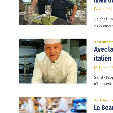
main d
4 juillet 
Le chef Ro
Provence q
Restaurant
Avec la
italien
13 mai 20
Saint-Trop
s’il en es
Restaurant
Le Beam