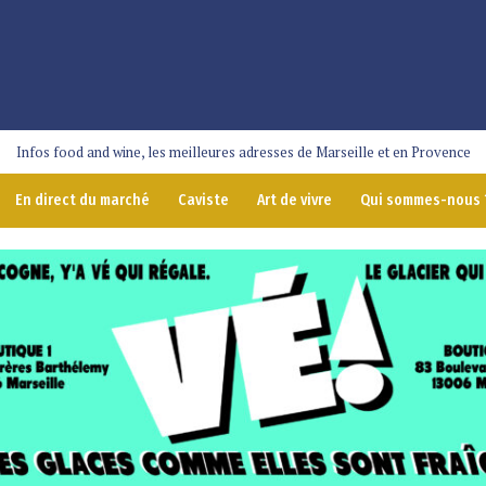
Infos food and wine, les meilleures adresses de Marseille et en Provence
En direct du marché
Caviste
Art de vivre
Qui sommes-nous 