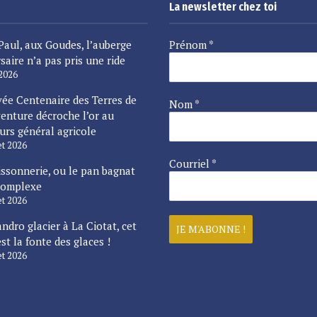
La newsletter chez toi
Paul, aux Goudes, l’auberge
Prénom
*
saire n’a pas pris une ride
 2026
vée Centenaire des Terres de
Nom
*
enture décroche l’or au
urs général agricole
let 2026
Courriel
*
issonnerie, ou le pan bagnat
complexe
let 2026
ndro glacier à La Ciotat, cet
est la fonte des glaces !
let 2026