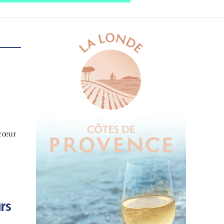
 cœur
urs