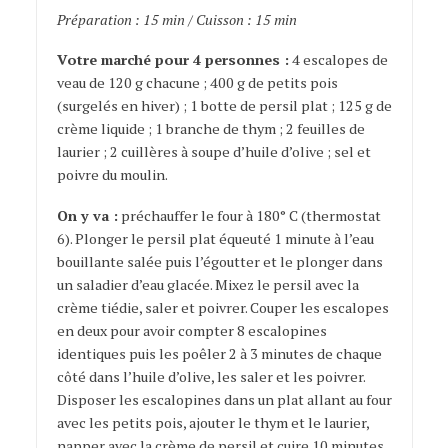
Préparation : 15 min / Cuisson : 15 min
escalopines
Votre marché pour 4 personnes :
4 escalopes de
veau de 120 g chacune ; 400 g de petits pois
(surgelés en hiver) ; 1 botte de persil plat ; 125 g de
crème liquide ; 1 branche de thym ; 2 feuilles de
laurier ; 2 cuillères à soupe d’huile d’olive ; sel et
poivre du moulin.
On y va :
préchauffer le four à 180° C (thermostat
6). Plonger le persil plat équeuté 1 minute à l’eau
bouillante salée puis l’égoutter et le plonger dans
un saladier d’eau glacée. Mixez le persil avec la
crème tiédie, saler et poivrer. Couper les escalopes
en deux pour avoir compter 8 escalopines
identiques puis les poêler 2 à 3 minutes de chaque
côté dans l’huile d’olive, les saler et les poivrer.
Disposer les escalopines dans un plat allant au four
avec les petits pois, ajouter le thym et le laurier,
napper avec la crème de persil et cuire 10 minutes